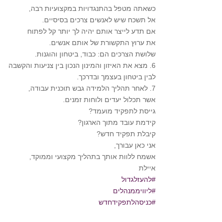
כשאתה מטפל בהתנגדויות במקצועיות רבה,
אל תשכח שיש לאנשים צרכים בסיסיים.
אם תדע לייצר אותם יהיה לך יותר קל לפתוח
את ערוץ התקשורת של אותם אנשים.
שלושת הצרכים הם: כבוד, ביטחון והוגנות.
6. מצא את האיזון והמינון הנכון בין צניעות והקשבה
לבין ביטחון בעצמך ובדרכך.
7. לאחר תהליך הלמידה גבש תוכנית עבודה,
אשר תכלול יעדים ולוחות זמנים.
גייסת לתפקיד מועמד?
קידמת עובד מתוך הארגון?
קיבלת תפקיד חדש?
אני כאן עבורך,
אשמח ללוות אותך בתהליך מקצועי וממוקד,
איילת
#להעזלגדול
#ליוויממנהלים
#כניסהלתפקידחדש