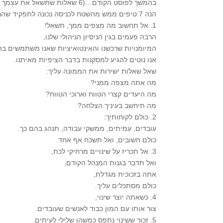
בהמשך לפוסט הקודם…(6 שאלות שתשאל את עצמך בכניסה לתפקיד הבא שלך – חלק א’)
הנה 7 טיפים ממש מהשטח לכניסה נכונה לתפקיד שהרבה אנשים נופלים בהם:
1. אל תחשוב מה מצפים ממך, תשאל!
הרבה פעמים בגין הניסיון הניהולי שלנו,
המיומנויות שרכשנו והאינטואיציות שאנו משתמשים בה
אנו נוטים להגיע למסקנות בדבר הציפיות מאיתנו.
שאל שאלות ישירות את הממונה עליך:
מה אתה מצפה ממני?
מה היעדים קצרי הטווח וארוכי הטווח?
מה תיחשב בעיניך הצלחה?
2. כולם לקוחותיך:
עובדים, עמיתים, ממשקי עבודה, תנהג בהם כך.
כולם חשובים, ואל תשכח אף אחד.
3. אל תכריז על שינויים מרחיקי לכת,
ואל תדבר בגנות המנהל הקודם,
אתה בזכוכית מגדלת,
כולם מסתכלים עליך.
4. כשאתה יוצר שינוי,
צור אותו עם המון כבוד לאנשים שעובדים.
5. זכור ששינוי נתפס כמשהו שלילי לעיתים.